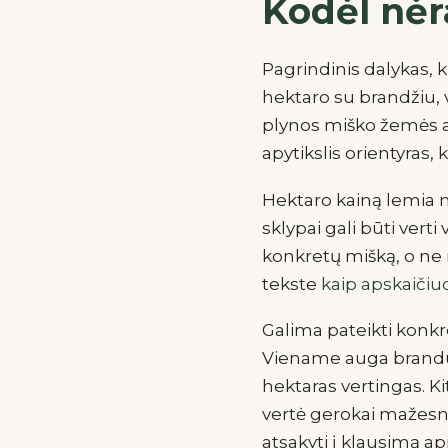
Kodėl nėr
Pagrindinis dalykas, k
hektaro su brandžiu, 
plynos miško žemės ar
apytikslis orientyras, 
Hektaro kainą lemia ne
sklypai gali būti verti 
konkretų mišką, o ne r
tekste
kaip apskaičiu
Galima pateikti konkr
Viename auga brandu
hektaras vertingas. K
vertė gerokai mažesnė.
atsakyti į klausimą a