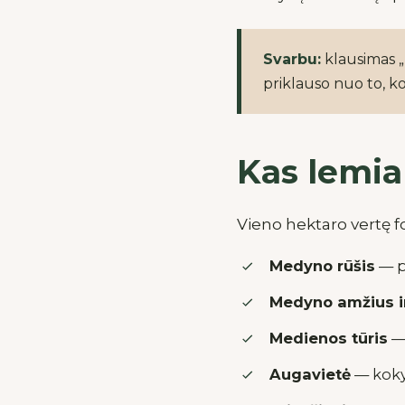
Svarbu:
klausimas „
priklauso nuo to, k
Kas lemia
Vieno hektaro vertę fo
Medyno rūšis
— p
Medyno amžius 
Medienos tūris
— 
Augavietė
— koky