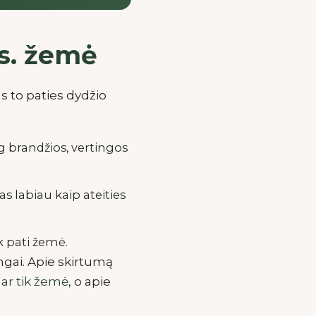
s. žemė
us to paties dydžio
g brandžios, vertingos
 labiau kaip ateities
k pati žemė.
ingai. Apie skirtumą
ar tik žemė
, o apie