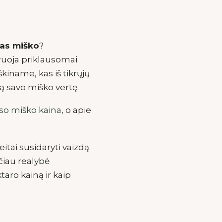
ras miško
?
ruoja priklausomai
kiname, kas iš tikrųjų
lią savo miško vertę.
so miško kaina
, o apie
itai susidaryti vaizdą
čiau realybė
taro kainą ir kaip