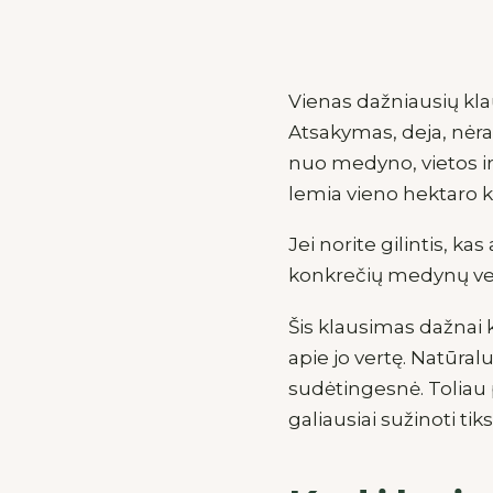
Vienas dažniausių kl
Atsakymas, deja, nėra
nuo medyno, vietos ir 
lemia vieno hektaro kai
Jei norite gilintis, ka
konkrečių medynų v
Šis klausimas dažnai k
apie jo vertę. Natūral
sudėtingesnė. Toliau p
galiausiai sužinoti tik