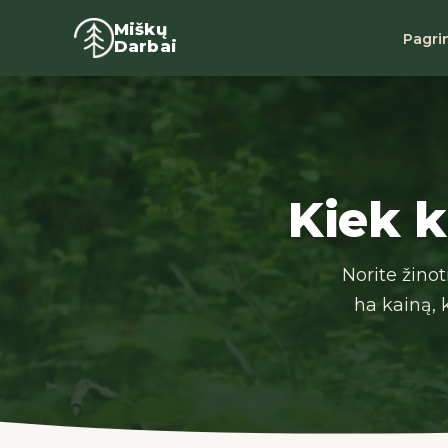
Miškų
Pagri
Darbai
Kiek k
Norite žino
ha kainą, k