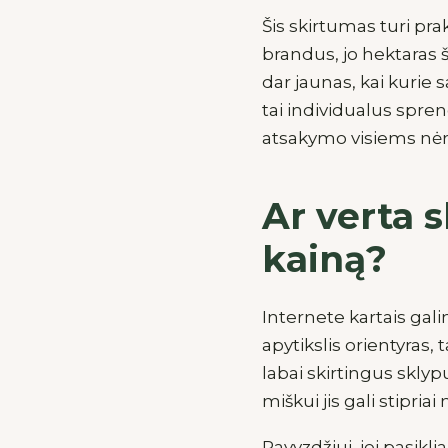
Šis skirtumas turi pr
brandus, jo hektaras 
dar jaunas, kai kurie 
tai individualus spre
atsakymo visiems nėr
Ar verta 
kainą?
Internete kartais gali
apytikslis orientyras,
labai skirtingus skl
miškui jis gali stipriai
Pavyzdžiui, jei pasikl