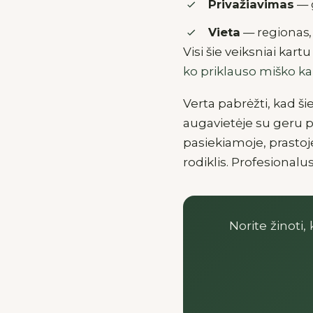
Privažiavimas
— g
Vieta
— regionas, 
Visi šie veiksniai kar
ko priklauso miško ka
Verta pabrėžti, kad ši
augavietėje su geru 
pasiekiamoje, prastoje
rodiklis. Profesionalus
Norite žinoti