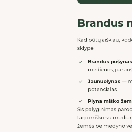
Brandus m
Kad būtų aiškiau, kodė
sklype:
Brandus pušynas
medienos, paruošt
Jaunuolynas
— ma
potencialas.
Plyna miško žem
Šis palyginimas parodo
tarp miško su mediena
žemės be medyno ve