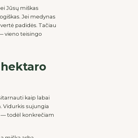
Jei Jūsų miškas
 logiškas. Jei medynas
o vertė padidės. Tačiau
 — vieno teisingo
ę hektaro
itarnauti kaip labai
a. Vidurkis sujungia
s — todėl konkrečiam
ngą mišką arba,