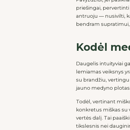
priešingai, pervertint
antruoju — nusivilti, 
bendram supratimui, 
Kodėl med
Daugelis intuityviai ga
lemiamas veiksnys yra
su brandžiu, vertingu
jauno medyno plotas
Todėl, vertinant miško
konkretus miškas su v
vertės dalį. Tai paaiš
tikslesnis nei daugini