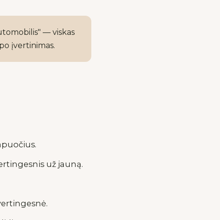
utomobilis" — viskas
po įvertinimas.
apuočius.
rtingesnis už jauną.
vertingesnė.