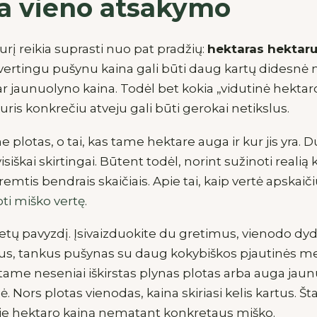
a vieno atsakymo
urį reikia suprasti nuo pat pradžių:
hektaras hektaru
vertingu pušynu kaina gali būti daug kartų didesnė n
 jaunuolyno kaina. Todėl bet kokia „vidutinė hektaro 
kuris konkrečiu atveju gali būti gerokai netikslus.
 plotas, o tai, kas tame hektare auga ir kur jis yra.
visiškai skirtingai. Būtent todėl, norint sužinoti realią k
emtis bendrais skaičiais. Apie tai, kaip vertė apskaič
oti miško vertę
.
etų pavyzdį. Įsivaizduokite du gretimus, vienodo dyd
s, tankus pušynas su daug kokybiškos pjautinės m
itame neseniai iškirstas plynas plotas arba auga jaun
 Nors plotas vienodas, kaina skiriasi kelis kartus. Š
pie hektaro kainą nematant konkretaus miško.