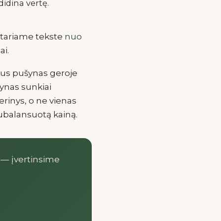
idina vertę.
aptariame tekste
nuo
ai.
andus pušynas geroje
ynas sunkiai
erinys, o ne vienas
 subalansuotą kainą.
 — įvertinsime