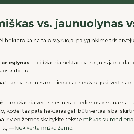
iškas vs. jaunuolynas v
l hektaro kaina taip svyruoja, palyginkime tris atvej
 ar eglynas
— didžiausia hektaro vertė, nes jame dau
os kirtimui.
žesnė vertė, nes mediena dar neužaugusi; vertinamas
ė
— mažiausia vertė, nes nėra medienos; vertinama ti
, kodėl tas pats hektaras gali būti vertas labai skirt
 ir vien žemės skaitykite tekste
miškas su mediena 
rtę —
kiek verta miško žemė
.