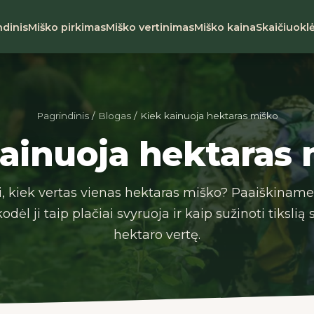
ndinis
Miško pirkimas
Miško vertinimas
Miško kaina
Skaičiuokl
Pagrindinis
/
Blogas
/ Kiek kainuoja hektaras miško
ainuoja hektaras
ti, kiek vertas vienas hektaras miško? Paaiškiname,
odėl ji taip plačiai svyruoja ir kaip sužinoti tiksli
hektaro vertę.