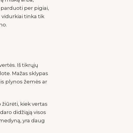
parduoti per pigiai,
vidurkiai tinka tik
mo.
rtės. Iš tikrųjų
lote. Mažas sklypas
nis plynos žemės ar
žiūrėti, kiek vertas
aro didžiąją visos
 į medyną, yra daug