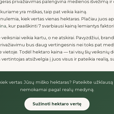
eras privažiavimas palengvina medienos išvežimą ir d
kuriame yra miškas, taip pat veikia kainą.
tu nulemia, kiek vertas vienas hektaras. Plačiau juos 
ina
, kur paaiškinti 7 svarbiausi kainą lemiantys faktori
e veiksniai veikia kartu, o ne atskirai. Pavyzdžiui, br
privažiavimu bus daug vertingesnis nei toks pat med
 vietoje. Todėl hektaro kaina — tai visų šių veiksnių d
 vertintojas atsižvelgia į juos visus ir pateikia realią,
, kiek vertas Jūsų miško hektaras? Pateikite užklausą
nemokamai pagal realų medyną.
Sužinoti hektaro vertę