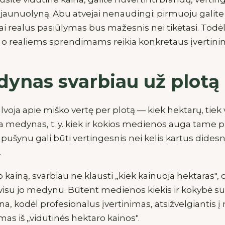
i jaunuolyną. Abu atvejai nenaudingi: pirmuoju galite 
kai realus pasiūlymas bus mažesnis nei tikėtasi. Todėl 
o realiems sprendimams reikia konkretaus įvertini
ynas svarbiau už plotą
lvoja apie miško vertę per plotą — kiek hektarų, tiek ve
 medynas, t. y. kiek ir kokios medienos auga tame p
 pušynu gali būti vertingesnis nei kelis kartus dides
.
 kainą, svarbiau ne klausti „kiek kainuoja hektaras", o 
isu jo medynu. Būtent medienos kiekis ir kokybė sud
kina, kodėl profesionalus įvertinimas, atsižvelgiantis
mas iš „vidutinės hektaro kainos".