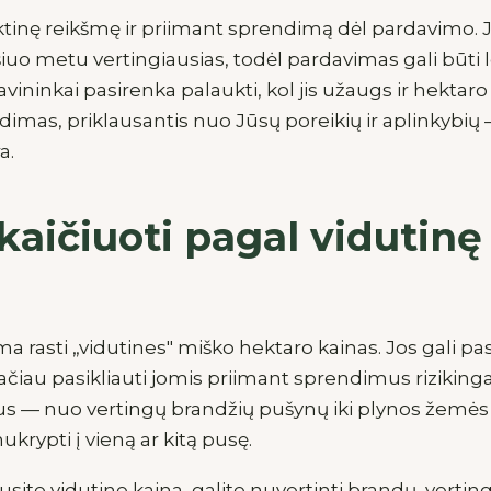
aktinę reikšmę ir priimant sprendimą dėl pardavimo. 
šiuo metu vertingiausias, todėl pardavimas gali būti
savininkai pasirenka palaukti, kol jis užaugs ir hektar
ndimas, priklausantis nuo Jūsų poreikių ir aplinkybių
a.
skaičiuoti pagal vidutin
ma rasti „vidutines" miško hektaro kainas. Jos gali pas
 tačiau pasikliauti jomis priimant sprendimus riziking
ypus — nuo vertingų brandžių pušynų iki plynos žemė
 nukrypti į vieną ar kitą pusę.
iausite vidutine kaina, galite nuvertinti brandų, verti