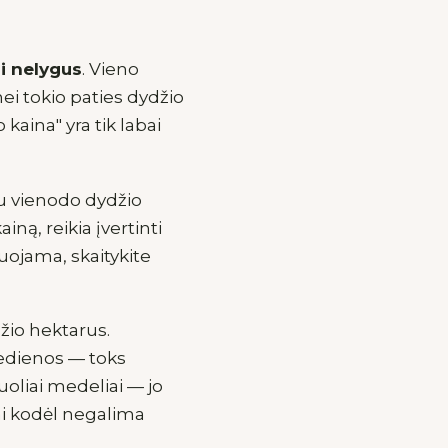
i nelygus
. Vieno
ei tokio paties dydžio
kaina" yra tik labai
 Du vienodo dydžio
ainą, reikia įvertinti
iuojama, skaitykite
žio hektarus.
edienos — toks
uoliai medeliai — jo
tai kodėl negalima