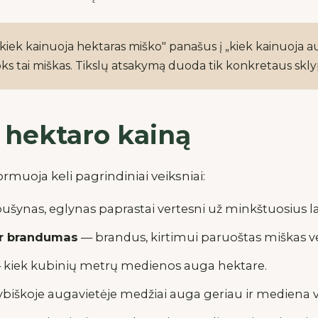
kiek kainuoja hektaras miško" panašus į „kiek kainuoja a
oks tai miškas. Tikslų atsakymą duoda tik konkretaus skly
 hektaro kainą
rmuoja keli pagrindiniai veiksniai:
ušynas, eglynas paprastai vertesni už minkštuosius l
ir brandumas
— brandus, kirtimui paruoštas miškas ve
kiek kubinių metrų medienos auga hektare.
biškoje augavietėje medžiai auga geriau ir mediena 