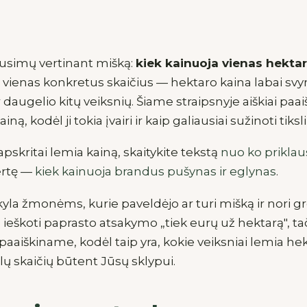
ausimų vertinant mišką:
kiek kainuoja vienas hekta
 vienas konkretus skaičius — hektaro kaina labai svy
daugelio kitų veiksnių. Šiame straipsnyje aiškiai paaiš
ną, kodėl ji tokia įvairi ir kaip galiausiai sužinoti tiks
s apskritai lemia kainą, skaitykite tekstą
nuo ko priklau
ertę —
kiek kainuoja brandus pušynas ir eglynas
.
yla žmonėms, kurie paveldėjo ar turi mišką ir nori gre
u ieškoti paprasto atsakymo „tiek eurų už hektarą", ta
aaiškiname, kodėl taip yra, kokie veiksniai lemia hek
slų skaičių būtent Jūsų sklypui.