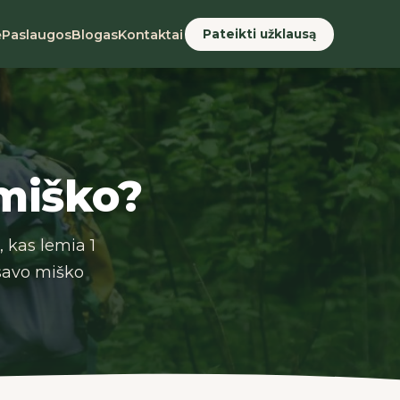
Pateikti užklausą
ė
Paslaugos
Blogas
Kontaktai
 miško?
 kas lemia 1
ą savo miško