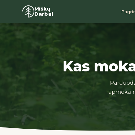
Miškų
Pagri
Darbai
Kas moka
Parduoda
apmoka no