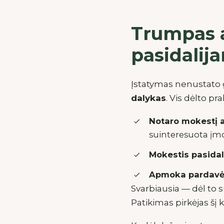
Trumpas a
pasidalij
Įstatymas nenustato g
dalykas
. Vis dėlto pr
Notaro mokestį 
suinteresuota įm
Mokestis pasidal
Apmoka pardavė
Svarbiausia — dėl to 
Patikimas pirkėjas šį 