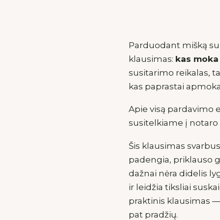
Parduodant mišką su ž
klausimas:
kas moka 
susitarimo reikalas, t
kas paprastai apmoka 
Apie visą pardavimo e
susitelkiame į notaro
Šis klausimas svarbus,
padengia, priklauso 
dažnai nėra didelis l
ir leidžia tiksliai sus
praktinis klausimas — „
pat pradžių.