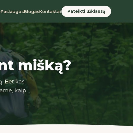
Pateikti užklausą
ė
Paslaugos
Blogas
Kontaktai
nt mišką?
. Bet kas
name, kaip