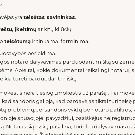
s:
avėjas yra
teisėtas savininkas
.
reštų, įkeitimų
ar kitų kliūčių.
io
teisėtumą
ir tinkamą įforminimą.
nuosavybės perleidimą.
ugos notaro dalyvavimas parduodant mišką su žeme y
s. Apie tai, kokie dokumentai reikalingi notarui, sk
ikia turėti parduodant mišką
.
 mokestis nėra tiesiog „mokestis už parašą". Tai mokes
ad sandoris galioja, kad pardavėjas tikrai turi teisę 
ptų problemų. Jei sandoris vyktų be notaro patikros, v
onioje situacijoje, pavyzdžiui, paaiškėjus neįregistru
. Notaras šią riziką pašalina, todėl jo dalyvavimas d