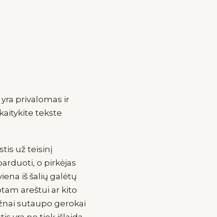
ra privalomas ir
aitykite tekste
tis už teisinį
parduoti, o pirkėjas
iena iš šalių galėtų
otam areštui ar kito
ažnai sutaupo gerokai