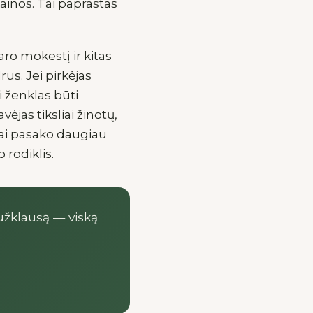
ainos. Tai paprastas
aro mokestį ir kitas
rus. Jei pirkėjas
i ženklas būti
ėjas tiksliai žinotų,
nai pasako daugiau
 rodiklis.
 užklausą — viską