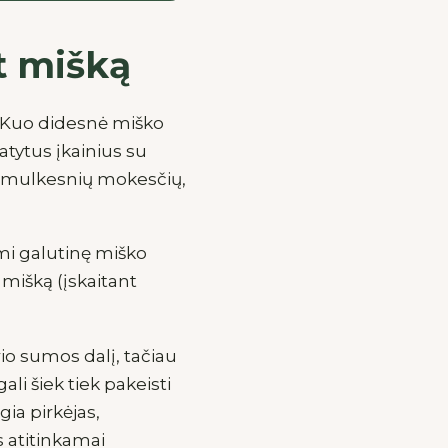
t mišką
. Kuo didesnė miško
atytus įkainius su
ų smulkesnių mokesčių,
mi galutinę miško
i mišką (įskaitant
io sumos dalį, tačiau
ali šiek tiek pakeisti
ia pirkėjas,
s atitinkamai