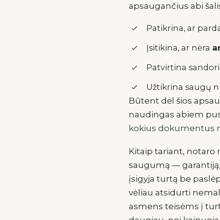
apsaugančius abi šali
Patikrina, ar pard
Įsitikina, ar nėra
a
Patvirtina sandor
Užtikrina saugų 
Būtent dėl šios apsa
naudingas abiem pusėm
kokius dokumentus re
Kitaip tariant, notaro
saugumą — garantiją, k
įsigyja turtą be paslė
vėliau atsidurti nemal
asmens teisėms į turtą