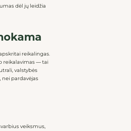
kumas dėl jų leidžia
ų mokama
pskritai reikalingas.
o reikalavimas — tai
trali, valstybės
s, nei pardavėjas
 svarbius veiksmus,