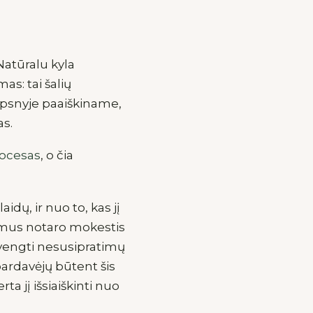
Natūralu kyla
s: tai šalių
aipsnyje paaiškiname,
as.
rocesas
, o čia
idų, ir nuo to, kas jį
ėmus notaro mokestis
švengti nesusipratimų
i pardavėjų būtent šis
ta jį išsiaiškinti nuo