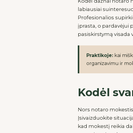
Kodėl dažnai notaro m
labiausiai suinteresu
Profesionalios supirk
įprasta, o pardavėjui 
pasiskirstymą visada v
Praktikoje:
kai mišk
organizavimu ir mok
Kodėl svar
Nors notaro mokestis 
Įsivaizduokite situaci
kad mokestį reikia da