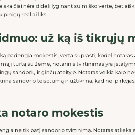
e skaičiai nėra dideli lyginant su miško verte, bet aiš
k pinigų realiai liks.
idmuo: už ką iš tikrųj
, ką padengia mokestis, verta suprasti, kodėl notaras a
ąjį turtą su žeme, notarinis tvirtinimas yra įstatym
ų sandorių ir ginčų ateityje. Notaras veikia kaip neu
tikrina sandorio teisėtumą ir užtikrina, kad nei pirkėja
a notaro mokestis
gia ne tik patį sandorio tvirtinimą. Notaras atlieka