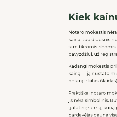
Kiek kain
Notaro mokestis nėra 
kaina, tuo didesnis no
tam tikromis ribomis.
pavyzdžiui, už registra
Kadangi mokestis prik
kainą — ją nustato
mi
notarą ir kitas išlaidas
Praktiškai notaro mok
jis nėra simbolinis. Bū
galutinę sumą, kurią 
pardavėjas gauna visą