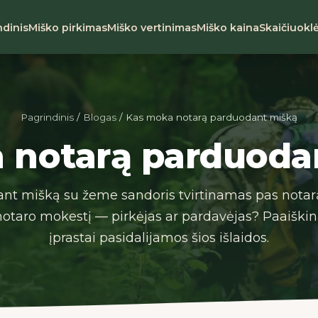
ndinis
Miško pirkimas
Miško vertinimas
Miško kaina
Skaičiuokl
Pagrindinis
/
Blogas
/ Kas moka notarą parduodant mišką
 notarą parduoda
nt mišką su žeme sandoris tvirtinamas pas notarą
taro mokestį — pirkėjas ar pardavėjas? Paaiški
įprastai pasidalijamos šios išlaidos.