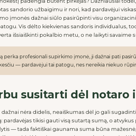
okestį padengia būtent pirkėjas? Dažniausiai todėl, 
otas sandorio užbaigimu ir nori, kad pardavėjui viska
imo įmonės dažnai siūlo pasirūpinti visu organizacin
patogu. Vis dėlto kiekvienas sandoris individualus, t
erta išsiaiškinti pokalbio metu, o ne laikyti savaime
ą perka profesionali supirkimo įmonė, ji dažnai pati pasi
esčiu — pardavėjui tai patogu, nes nereikia niekuo rūpin
bu susitarti dėl notaro 
dažnai nėra didelis, neaiškumas dėl jo gali sugadint
ją: pardavėjas tikisi gauti visą sutartą sumą, o atvykus
lytis — tada faktiškai gaunama suma būna mažesnė, n