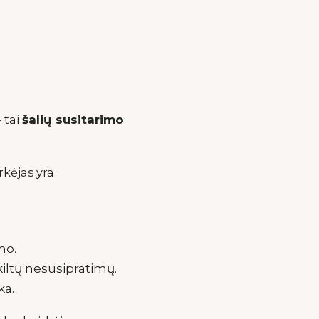
 tai
šalių susitarimo
rkėjas yra
mo.
kiltų nesusipratimų.
ka.