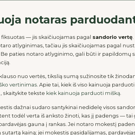
uoja notaras parduodan
fiksuotas — jis skaičiuojamas pagal
sandorio vertę
taro atlyginimas, tačiau jis skaičiuojamas pagal nust
 Be paties notaro atlyginimo, gali būti ir papildom
ciją.
lauso nuo vertės, tikslią sumą sužinosite tik žinoda
ško vertinimas
. Apie tai, kiek iš viso kainuoja parduot
), skaitykite tekste
kiek kainuoja parduoti mišką
.
estis dažnai sudaro santykinai nedidelę visos sandor
tent todėl verta iš anksto žinoti, kas jį padengs — tai g
pardavėjas gauna į rankas. Jei notaro mokestį padeng
 sutartą kainą; jei mokestis pasidalijamas, pardavėja