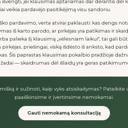
išvengti, jei klausimas aptariamas dar derantis dėl k
giai veikia pardavėjo pasitikėjimą visu sandoriu.
iško pardavimo, verta atvirai paklausti: kas dengs not
mas iš karto parodo, ar pirkėjas yra patikimas ir skaid
 palieka šį klausimą „vėlesniam laikui", tai gali būt
irkėjas, priešingai, viską išdėsto iš anksto, kad pardav
nkas. Šis paprastas klausimas pokalbio pradžioje daž
 pažadai — skaidrumas dėl išlaidų yra geras patikimumo
mišką ir sužinoti, kaip vyks atsiskaitymas? Pateikite
paaiškinsime ir įvertinsime nemokamai.
Gauti nemokamą konsultaciją