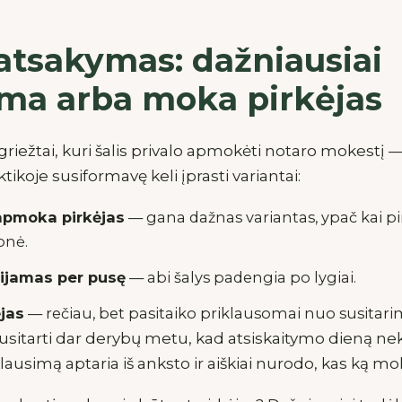
tsakymas: dažniausiai
ama arba moka pirkėjas
riežtai, kuri šalis privalo apmokėti notaro mokestį —
aktikoje susiformavę keli įprasti variantai:
apmoka pirkėjas
— gana dažnas variantas, ypač kai pi
onė.
ijamas per pusę
— abi šalys padengia po lygiai.
jas
— rečiau, bet pasitaiko priklausomai nuo susitari
susitarti dar derybų metu, kad atsiskaitymo dieną ne
klausimą aptaria iš anksto ir aiškiai nurodo, kas ką mo