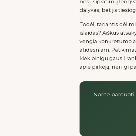
nesusipratimų lengva 
dalykas, bet jis tiesio
Todėl, tariantis dėl m
išlaidas? Aiškus atsaky
vengia konkretumo arba
atidesniam. Patikimas p
kiek pinigų gaus į ra
apie pirkėją, nei ilgi
Norite parduoti 