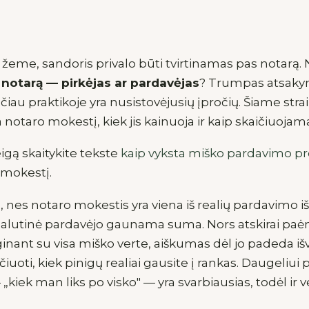
eme, sandoris privalo būti tvirtinamas pas notarą. 
notarą — pirkėjas ar pardavėjas
? Trumpas atsakyma
ačiau praktikoje yra nusistovėjusių įpročių. Šiame str
notaro mokestį, kiek jis kainuoja ir kaip skaičiuojam
igą skaitykite tekste
kaip vyksta miško pardavimo p
 mokestį.
 nes notaro mokestis yra viena iš realių pardavimo išla
galutinė pardavėjo gaunama suma. Nors atskirai pa
yginant su visa miško verte, aiškumas dėl jo padeda i
kaičiuoti, kiek pinigų realiai gausite į rankas. Daugeliu
kiek man liks po visko" — yra svarbiausias, todėl ir ver