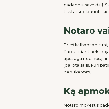
padengia savo dalį. Ši
tiksliai suplanuoti, kie
Notaro va
Prieš kalbant apie tai
Parduodant nekilnojam
apsauga nuo nesąžining
įgaliota šalis, kuri pa
nenukentėtų.
Ką apmok
Notaro mokestis paden