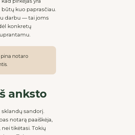
kad pirkėjas yra
s būtų kuo paprasčiau.
iu darbu — tai joms
odėl konkretų
 suprantamu.
rūpina notaro
tis.
iš anksto
i sklandų sandorį.
 pas notarą paaiškėja,
ei tikėtasi. Tokių